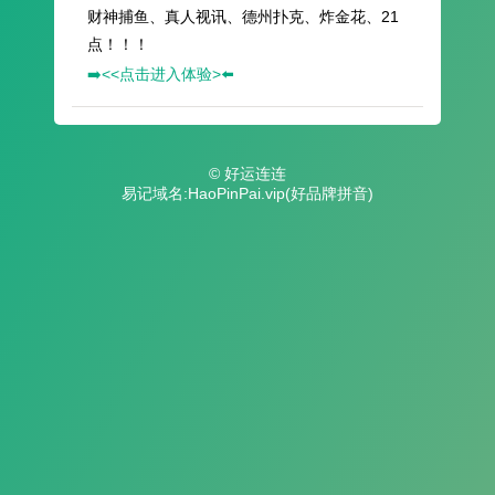
财神捕鱼、真人视讯、德州扑克、炸金花、21
点！！！
➡️<<点击进入体验>⬅️
© 好运连连
易记域名:HaoPinPai.vip(好品牌拼音)